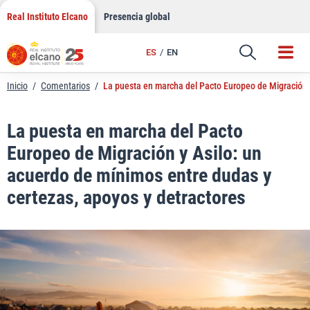
LinkedIn
Saltar
Real Instituto Elcano
Presencia global
al
Email
contenido
ES
EN
Enlace
Inicio
/
Comentarios
/
La puesta en marcha del Pacto Europeo de Migración y
La puesta en marcha del Pacto
Europeo de Migración y Asilo: un
acuerdo de mínimos entre dudas y
certezas, apoyos y detractores