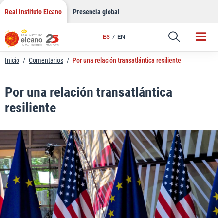
LinkedIn
Saltar
Real Instituto Elcano
Presencia global
al
Email
contenido
ES
EN
Enlace
Inicio
/
Comentarios
/
Por una relación transatlántica resiliente
Por una relación transatlántica
resiliente