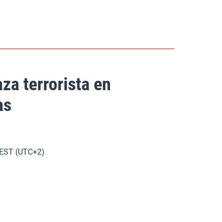
a terrorista en
as
 CEST (UTC+2)