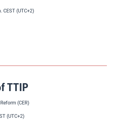
 h. CEST (UTC+2)
of TTIP
n Reform (CER)
CEST (UTC+2)