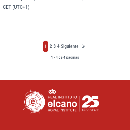
CET (UTC+1)
Última
Página
Página
Página
Página
1
2
3
4
Siguiente
página
1 - 4 de 4 páginas