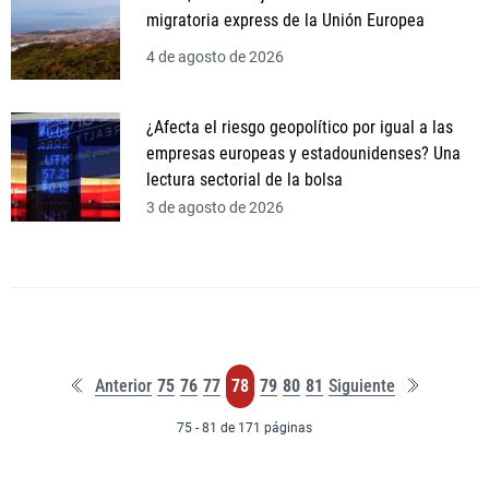
migratoria express de la Unión Europea
4 de agosto de 2026
¿Afecta el riesgo geopolítico por igual a las
empresas europeas y estadounidenses? Una
lectura sectorial de la bolsa
3 de agosto de 2026
Primera
Última
Página
Página
Página
Página
Página
Página
Página
Anterior
75
76
77
78
79
80
81
Siguiente
página
página
75 - 81 de 171 páginas