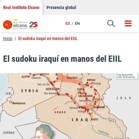
LinkedIn
Saltar
Real Instituto Elcano
Presencia global
al
Email
contenido
ES
EN
Enlace
Inicio
/
El sudoku iraquí en manos del EIIL
El sudoku iraquí en manos del EIIL