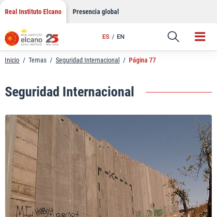
Saltar
Real Instituto Elcano
Presencia global
al
contenido
ES
EN
Inicio
/
Temas
/
Seguridad Internacional
/
Página 77
Seguridad Internacional