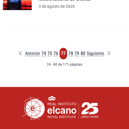
3 de agosto de 2026
Primera
Última
Página
Página
Página
Página
Página
Página
Página
Anterior
74
75
76
77
78
79
80
Siguiente
página
página
74 - 80 de 171 páginas