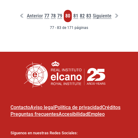
Primera
Última
Página
Página
Página
Página
Página
Página
Página
Anterior
77
78
79
80
81
82
83
Siguiente
página
página
77 - 83 de 171 páginas
Contacto
Aviso legal
Política de privacidad
Créditos
Preguntas frecuentes
Accesibilidad
Empleo
Síguenos en nuestras Redes Sociales: