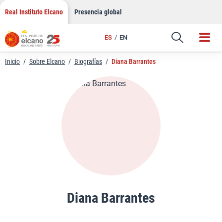
LinkedIn
Saltar
Real Instituto Elcano
Presencia global
al
Email
contenido
ES
EN
Enlace
Inicio
/
Sobre Elcano
/
Biografías
/
Diana Barrantes
Diana Barrantes