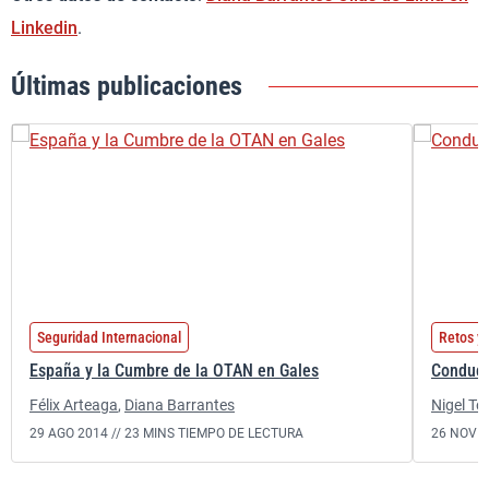
Linkedin
.
Últimas publicaciones
Seguridad Internacional
Retos y 
España y la Cumbre de la OTAN en Gales
Conduci
Félix Arteaga
,
Diana Barrantes
Nigel T
29 AGO 2014 //
23 MINS TIEMPO DE LECTURA
26 NOV 2