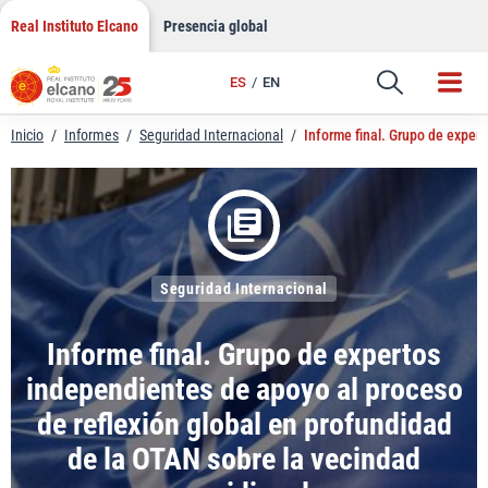
LinkedIn
Saltar
Real Instituto Elcano
Presencia global
al
Email
contenido
ES
EN
Enlace
Inicio
/
Informes
/
Seguridad Internacional
/
Informe final. Grupo de exper
Seguridad Internacional
Informe final. Grupo de expertos
independientes de apoyo al proceso
de reflexión global en profundidad
de la OTAN sobre la vecindad