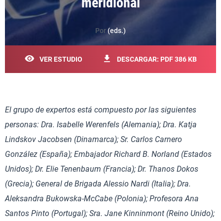
meridional
Por
(eds.)
VER ESTUDIO
DESCARGAR: PDF 386 KB
El grupo de expertos está compuesto por las siguientes
personas: Dra. Isabelle Werenfels (Alemania); Dra. Katja
Lindskov Jacobsen (Dinamarca); Sr. Carlos Carnero
González (España); Embajador Richard B. Norland (Estados
Unidos); Dr. Elie Tenenbaum (Francia); Dr. Thanos Dokos
(Grecia); General de Brigada Alessio Nardi (Italia); Dra.
Aleksandra Bukowska-McCabe (Polonia); Profesora Ana
Santos Pinto (Portugal); Sra. Jane Kinninmont (Reino Unido);