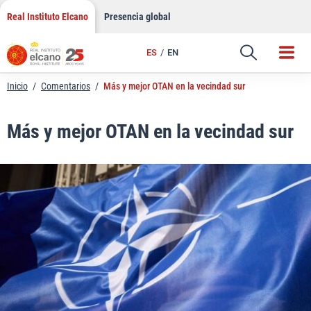
LinkedIn
Saltar
Real Instituto Elcano
Presencia global
al
Email
contenido
ES
EN
Enlace
Inicio
/
Comentarios
/
Más y mejor OTAN en la vecindad sur
Más y mejor OTAN en la vecindad sur