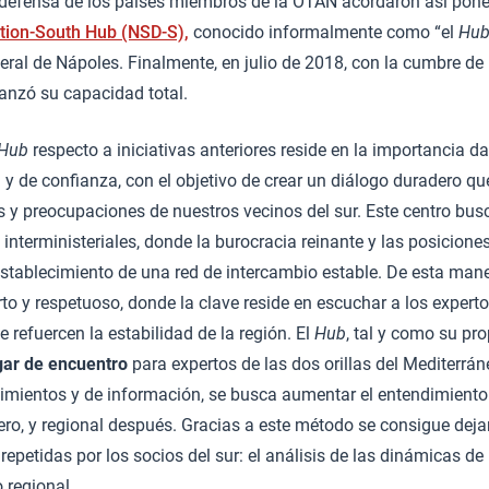
e defensa de los países miembros de la OTAN acordaron así pone
tion-South Hub (NSD-S),
conocido informalmente como “el
Hu
neral de Nápoles. Finalmente, en julio de 2018, con la cumbre d
canzó su capacidad total.
Hub
respecto a iniciativas anteriores reside en la importancia d
y de confianza, con el objetivo de crear un diálogo duradero q
 y preocupaciones de nuestros vecinos del sur. Este centro busc
interministeriales, donde la burocracia reinante y las posicio
establecimiento de una red de intercambio estable. De esta mane
rto y respetuoso, donde la clave reside en escuchar a los experto
 refuercen la estabilidad de la región. El
Hub
, tal y como su pr
gar de encuentro
para expertos de las dos orillas del Mediterrán
imientos y de información, se busca aumentar el entendimiento 
ero, y regional después. Gracias a este método se consigue deja
repetidas por los socios del sur: el análisis de las dinámicas de
 regional.