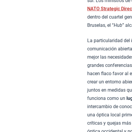
sur. Los ministros d
NATO Strategic Direc
dentro del cuartel ge
Bruselas, el “
Hub
” al
La particularidad del
comunicación abierta 
mejor las necesidades
grandes conferencias 
hacen flaco favor al 
crear un entorno abie
juntos en medidas que
funciona como un
lu
intercambio de conoc
una óptica local prim
críticas y quejas más 
óptica occidental y no