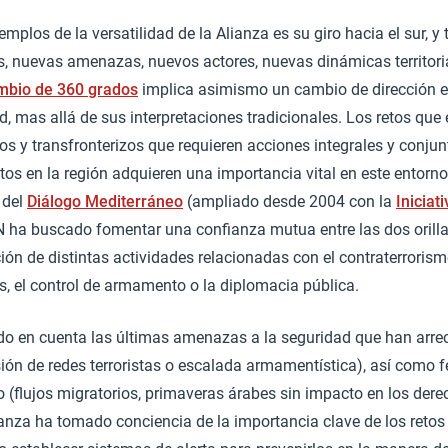
mplos de la versatilidad de la Alianza es su giro hacia el sur, y 
s, nuevas amenazas, nuevos actores, nuevas dinámicas territori
mbio de 360 grados
implica asimismo un cambio de dirección e
, mas allá de sus interpretaciones tradicionales. Los retos qu
os y transfronterizos que requieren acciones integrales y conjunt
ctos en la región adquieren una importancia vital en este entorn
 del
Diálogo Mediterráneo
(ampliado desde 2004 con la
Iniciat
N ha buscado fomentar una confianza mutua entre las dos orilla
ción de distintas actividades relacionadas con el contraterrorism
s, el control de armamento o la diplomacia pública.
ndo en cuenta las últimas amenazas a la seguridad que han arre
ión de redes terroristas o escalada armamentística), así como
 (flujos migratorios, primaveras árabes sin impacto en los dere
ianza ha tomado conciencia de la importancia clave de los retos