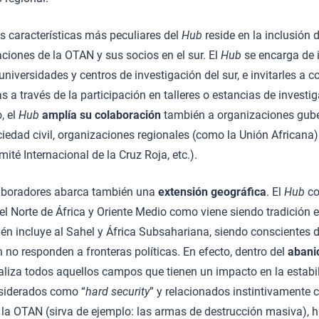
as características más peculiares del
Hub
reside en la inclusión 
aciones de la OTAN y sus socios en el sur. El
Hub
se encarga de i
universidades y centros de investigación del sur, e invitarles a c
s a través de la participación en talleres o estancias de investi
, el
Hub
amplía su colaboración
también a organizaciones gub
iedad civil, organizaciones regionales (como la Unión Africana
ité Internacional de la Cruz Roja, etc.).
laboradores abarca también una
extensión geográfica
. El
Hub
co
 el Norte de África y Oriente Medio como viene siendo tradición
n incluye al Sahel y África Subsahariana, siendo conscientes d
n no responden a fronteras políticas. En efecto, dentro del
abani
liza todos aquellos campos que tienen un impacto en la estabil
siderados como “
hard security
” y relacionados instintivamente 
la OTAN (sirva de ejemplo: las armas de destrucción masiva), h