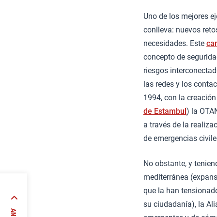
Uno de los mejores eje
conlleva: nuevos reto
necesidades. Este
ca
concepto de seguridad
riesgos interconectad
las redes y los conta
1994, con la creación
de Estambul
) la OTA
a través de la realiza
de emergencias civile
No obstante, y tenie
mediterránea (expans
que la han tensionado
su ciudadanía), la Al
rismo