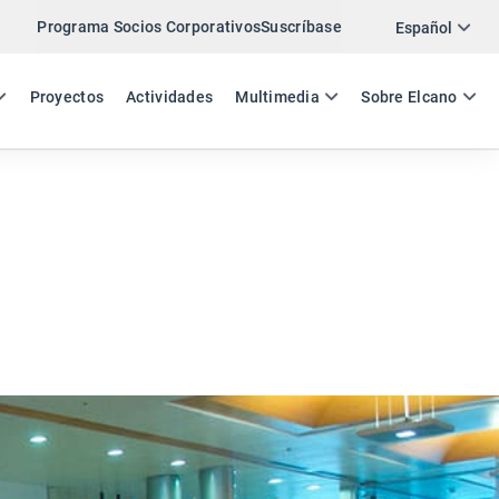
Programa Socios Corporativos
Suscríbase
Twitter
Español
LinkedIn
ES
EN
Proyectos
Actividades
Multimedia
Sobre Elcano
Email
Enlace
COMPARTIR COMENTARIO