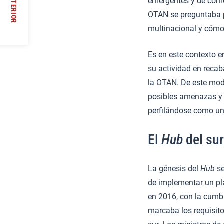
ANTERIOR
emergentes y de cómo 
//
OTAN se preguntaba p
multinacional y cómo 
Es en este contexto e
su actividad en recab
la OTAN. De este mod
posibles amenazas y 
perfilándose como un
El
Hub
del sur
La génesis del
Hub
se
de implementar un pl
en 2016, con la cumb
marcaba los requisito