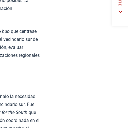
lo posible. La
ración
 o
hub
que centrase
l vecindario sur de
ión, evaluar
zaciones regionales
eñaló la necesidad
cindario sur. Fue
for the South
que
ión coordinada en el