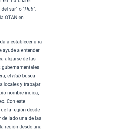
r en marcha el
b
del sur” o “
Hub
”,
e la OTAN en
ada a establecer una
ue ayude a entender
a alejarse de las
nes gubernamentales
ra, el
Hub
busca
s locales y trabajar
opio nombre indica,
eo. Con este
de la región desde
r de lado una de las
 la región desde una