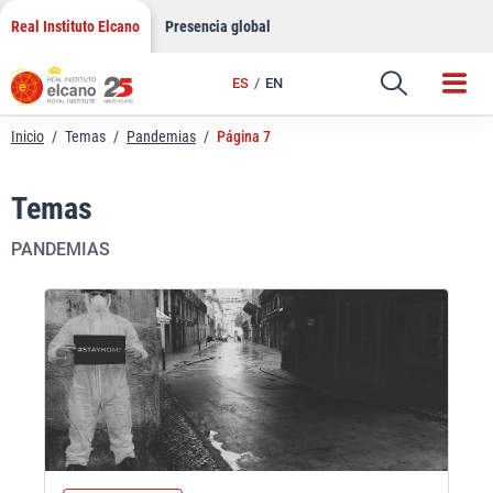
Saltar
Real Instituto Elcano
Presencia global
al
contenido
ES
EN
Inicio
/
Temas
/
Pandemias
/
Página 7
Temas
PANDEMIAS