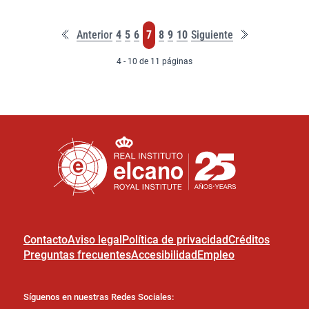
Primera
Última
Página
Página
Página
Página
Página
Página
Página
Anterior
4
5
6
7
8
9
10
Siguiente
página
página
4 - 10 de 11 páginas
Contacto
Aviso legal
Política de privacidad
Créditos
Preguntas frecuentes
Accesibilidad
Empleo
Síguenos en nuestras Redes Sociales: