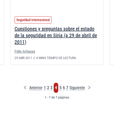
Seguridad Internacional
Cuestiones y preguntas sobre el estado
de la seguridad en Siria (a 29 de abril de
2011)
Félix Arteaga
29 ABR 2011 //
4 MINS TIEMPO DE LECTURA
Primera
Última
Página
Página
Página
Página
Página
Página
Página
Anterior
1
2
3
4
5
6
7
Siguiente
página
página
1 - 7 de 7 páginas