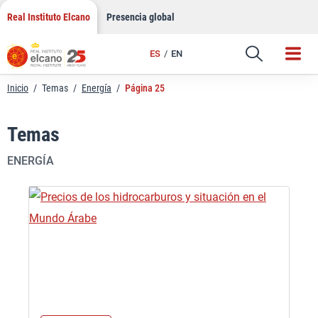
Saltar
Real Instituto Elcano
Presencia global
al
contenido
ES
EN
Inicio
/
Temas
/
Energía
/
Página 25
Temas
ENERGÍA