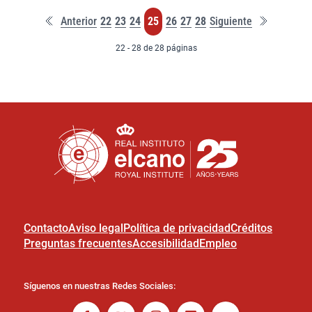
Primera
Última
Página
Página
Página
Página
Página
Página
Página
Anterior
22
23
24
25
26
27
28
Siguiente
página
página
22 - 28 de 28 páginas
Contacto
Aviso legal
Política de privacidad
Créditos
Preguntas frecuentes
Accesibilidad
Empleo
Síguenos en nuestras Redes Sociales: