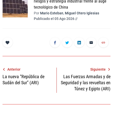
riesgos y estrategia industrial frente al auge
tecnológico de China
Por
Mario Esteban
,
Miguel Otero Iglesias
Publicado el 05 Ago 2026 //
Navegación
Anterior
Siguiente
La nueva “República de
Las Fuerzas Armadas y de
de
Sudán del Sur” (ARI)
Seguridad y las revueltas en
entradas
Túnez y Egipto (ARI)