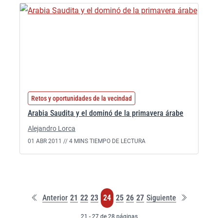
Retos y oportunidades de la vecindad
Arabia Saudita y el dominó de la primavera árabe
Alejandro Lorca
01 ABR 2011 //
4 MINS TIEMPO DE LECTURA
Primera
Última
Página
Página
Página
Página
Página
Página
Página
Anterior
21
22
23
24
25
26
27
Siguiente
página
página
21 - 27 de 28 páginas