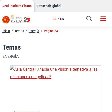
Saltar
Real Instituto Elcano
Presencia global
al
contenido
ES
EN
Inicio
/
Temas
/
Energía
/
Página 24
Temas
ENERGÍA