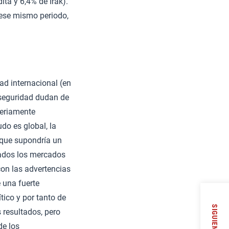
ta y 6,4% de Irak).
 ese mismo periodo,
d internacional (en
 seguridad dudan de
seriamente
do es global, la
nque supondría un
asados los mercados
con las advertencias
 una fuerte
tico y por tanto de
SIGUIENTE
s resultados, pero
de los