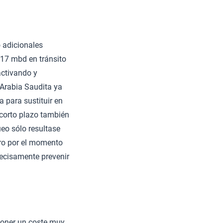
o adicionales
 17 mbd en tránsito
activando y
 Arabia Saudita ya
 para sustituir en
 corto plazo también
ueo sólo resultase
Pero por el momento
recisamente prevenir
uponer un coste muy