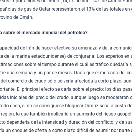
sus importaciones de crudo (14,7% de Irán, 14% de Arabia Saudi
pañolas de gas de Qatar representaron el 13% de las totales en
provino de Omán.
to sobre el mercado mundial del petróleo?
apacidad de Irán de hacer efectiva su amenaza y de la comunida
e de la marina estadounidense) de conjurarla. Los expertos en
estimaciones sobre el tiempo durante el cuál es tráfico quedaría 
ntre una semana y un par de meses. Dado que el mercado del cru
 del comercio de crudo sólo se vería afectada a corto plazo, au
ortante. El principal efecto se daría sobre el precio: los días p
das iniciales del precio del crudo, aunque luego se moderaron 
odo caso, si no se consiguiese bloquear Ormuz sería a costa de
a región, lo que también implicaría un aumento del riesgo geopolí
to dependería de la intensidad y duración del conflicto, y de su
 un choque de oferta a corto plazo difícil de asumir por parte 