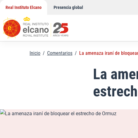
Saltar
Real Instituto Elcano
Presencia global
al
contenido
Inicio
/
Comentarios
/
La amenaza iraní de bloquea
La amen
estrec