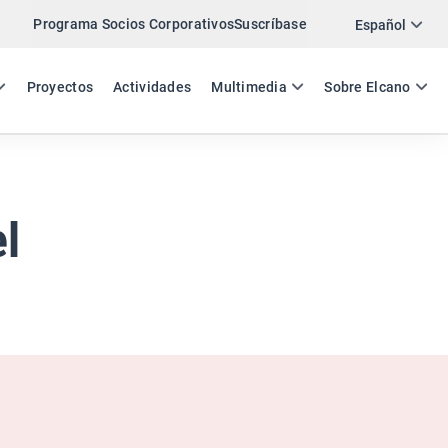
Programa Socios Corporativos
Suscríbase
Twitter
Español
LinkedIn
ES
EN
Proyectos
Actividades
Multimedia
Sobre Elcano
Email
Enlace
COMPARTIR COMENTARIO
el