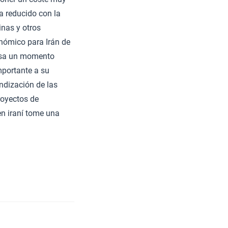
ha reducido con la
inas y otros
nómico para Irán de
iesa un momento
mportante a su
ndización de las
royectos de
en iraní tome una