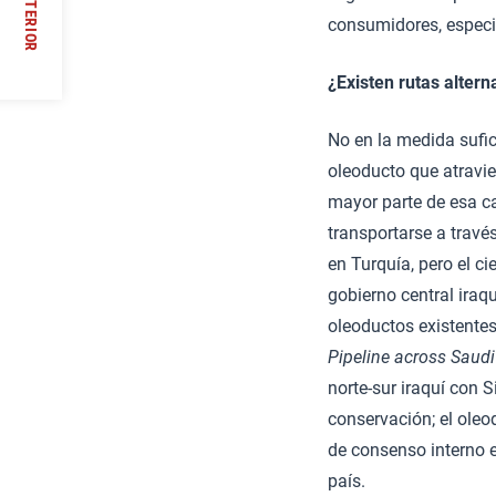
ANTERIOR
consumidores, especia
/
¿Existen rutas altern
No en la medida sufi
oleoducto que atravie
mayor parte de esa ca
transportarse a travé
en Turquía, pero el ci
gobierno central iraq
oleoductos existentes
Pipeline across Saudi
norte-sur iraquí con S
conservación; el ole
de consenso interno e
país.