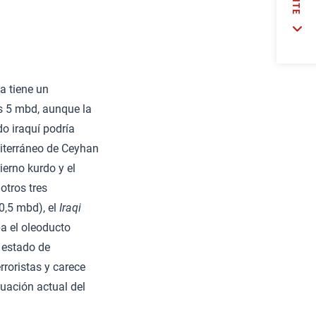
a tiene un
os 5 mbd, aunque la
do iraquí podría
editerráneo de Ceyhan
bierno kurdo y el
otros tres
0,5 mbd), el
Iraqi
a el oleoducto
l estado de
roristas y carece
tuación actual del