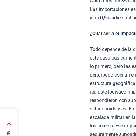
Golfo más del 35% de 
Las importaciones es
y un 0,5% adicional 
¿Cuál sería el impac
Todo depende de la c
este caso básicament
lo primero, pero las 
perturbado oscilan e
estructura geográfica
reajuste logístico imp
respondieron con subi
estadounidenses. En t
escalada militar en l
los precios. Ese impac
seguramente supondría
a y