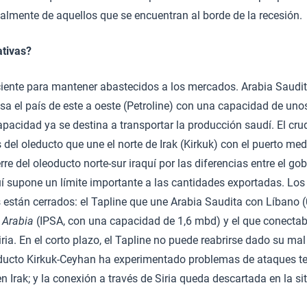
lmente de aquellos que se encuentran al borde de la recesión.
ativas?
ciente para mantener abastecidos a los mercados. Arabia Saudit
sa el país de este a oeste (Petroline) con una capacidad de un
pacidad ya se destina a transportar la producción saudí. El cru
s del oleducto que une el norte de Irak (Kirkuk) con el puerto m
erre del oleoducto norte-sur iraquí por las diferencias entre el go
uí supone un límite importante a las cantidades exportadas. Los 
 están cerrados: el Tapline que une Arabia Saudita con Líbano (
 Arabia
(IPSA, con una capacidad de 1,6 mbd) y el que conectab
iria. En el corto plazo, el Tapline no puede reabrirse dado su ma
oducto Kirkuk-Ceyhan ha experimentado problemas de ataques ter
n Irak; y la conexión a través de Siria queda descartada en la si