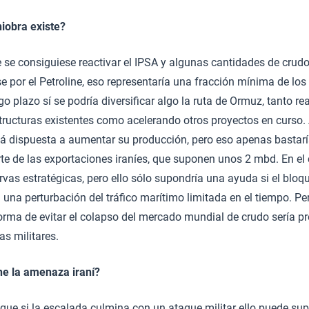
obra existe?
 se consiguiese reactivar el IPSA y algunas cantidades de crud
e por el Petroline, eso representaría una fracción mínima de los
o plazo sí se podría diversificar algo la ruta de Ormuz, tanto re
tructuras existentes como acelerando otros proyectos en curso.
á dispuesta a aumentar su producción, pero eso apenas bastaría
rte de las exportaciones iraníes, que suponen unos 2 mbd. En el
ervas estratégicas, pero ello sólo supondría una ayuda si el bloq
 a una perturbación del tráfico marítimo limitada en el tiempo. 
orma de evitar el colapso del mercado mundial de crudo sería p
s militares.
ene la amenaza iraní?
 que si la escalada culmina con un ataque militar ello puede s