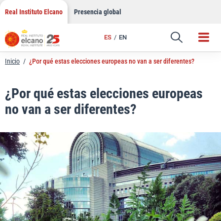
LinkedIn
Saltar
Real Instituto Elcano
Presencia global
al
Email
contenido
ES
EN
Enlace
Inicio
/
¿Por qué estas elecciones europeas no van a ser diferentes?
¿Por qué estas elecciones europeas
no van a ser diferentes?