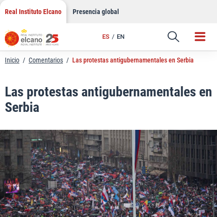
LinkedIn
Saltar
Real Instituto Elcano
Presencia global
al
Email
contenido
ES
EN
Enlace
Inicio
/
Comentarios
/
Las protestas antigubernamentales en Serbia
Las protestas antigubernamentales en
Serbia