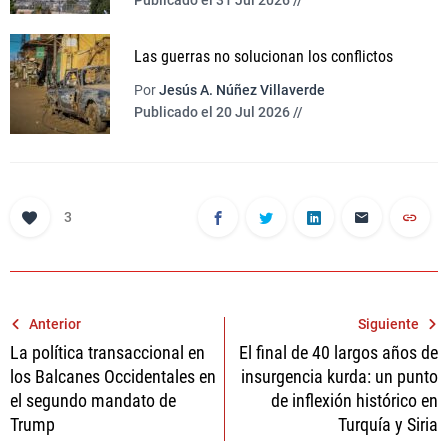
Publicado el 31 Jul 2026 //
Las guerras no solucionan los conflictos
Por
Jesús A. Núñez Villaverde
Publicado el 20 Jul 2026 //
3
Navegación
Anterior
Siguiente
La política transaccional en
El final de 40 largos años de
de
los Balcanes Occidentales en
insurgencia kurda: un punto
entradas
el segundo mandato de
de inflexión histórico en
Trump
Turquía y Siria