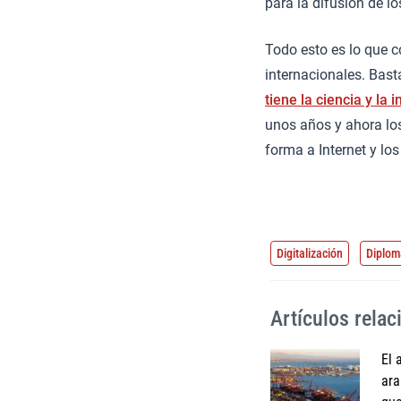
para la difusión de lo
Todo esto es lo que c
internacionales. Bast
tiene la ciencia y la 
unos años y ahora lo
forma a Internet y l
Digitalización
Diplom
Artículos rela
El 
ara