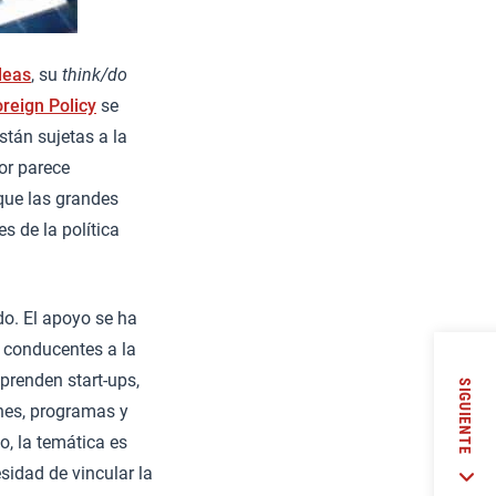
deas
, su
think/do
reign Policy
se
stán sujetas a la
or parece
 que las grandes
s de la política
o. El apoyo se ha
s conducentes a la
prenden start-ups,
SIGUIENTE
ones, programas y
, la temática es
sidad de vincular la