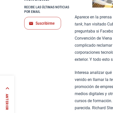
RECIBE LAS ÚLTIMAS NOTICIAS
POR EMAIL
Aparece en la prensa 
Suscribirme
tank
, han visitado Cu
preguntaba si Faceboo
Convención de Viena d
complicado reclamar u
corporaciones tecnoló
exterior. Y todo esto
Interesa analizar qu
venido en llamar la
t
promoción de empresa
isismo
medios digitales y ot
ANTERIOR
cursos de formación.
parecida. Richard Ste
/