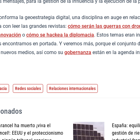
s mensajes, para la gestión de la influencia y la ejecución de la po
onforma la geoestrategia digital, una disciplina en auge en rela
a con leer las grandes revistas:
cómo serán las guerras con dro
innovación
o
cómo se hackea la diplomacia
. Estos temas eran 
s encontramos en portada. Y veremos más, porque el conjunto 
os nuevos medios, así como su
gobernanza
están en la agenda in
acia
Redes sociales
Relaciones internacionales
cionados
arancel ha muerto ¡viva el
España: equili
ncel!: EEUU y el proteccionismo
gestión de ri