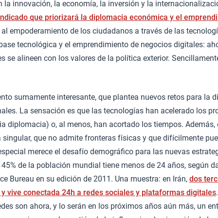
n la innovación, la economía, la inversión y la internacionalizac
indicado que priorizará la diplomacia económica y el emprend
 al empoderamiento de los ciudadanos a través de las tecnologí
ase tecnológica y el emprendimiento de negocios digitales: ah
 se alineen con los valores de la política exterior. Sencillamente
o sumamente interesante, que plantea nuevos retos para la di
nales. La sensación es que las tecnologías han acelerado los pr
pia diplomacia) o, al menos, han acortado los tiempos. Además,
 singular, que no admite fronteras físicas y que difícilmente pu
pecial merece el desafío demográfico para las nuevas estrategi
el 45% de la población mundial tiene menos de 24 años, según d
ce Bureau en su edición de 2011. Una muestra: en Irán,
dos terc
y vive conectada 24h a redes sociales y plataformas digitales
edes son ahora, y lo serán en los próximos años aún más, un en