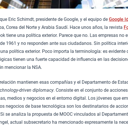
que Eric Schimdt, presidente de Google, y el equipo de
Google I
ba, Corea del Norte y Arabia Saudí. Hace unos años, la revista
Fo
k tiene una política exterior. Parece que no. Las empresas no e
e 1961 y no responden ante sus ciudadanos. Sin política interi
na política exterior. Poco importa la terminología: es evidente
gicas tienen una fuerte capacidad de influencia en las decisione
 sin mencionar la NSA.
é relación mantienen esas compañías y el Departamento de Estad
echnology-driven diplomacy
. Consiste en el conjunto de accione
s, medios y negocios en el entorno digital. Los jóvenes que em
ros negocios de base tecnológica son los destinatarios de acci
 Si se analiza la propuesta de MOOC vinculados al Departamento
ngel, actual subsecretario ha mencionado expresamente la nece