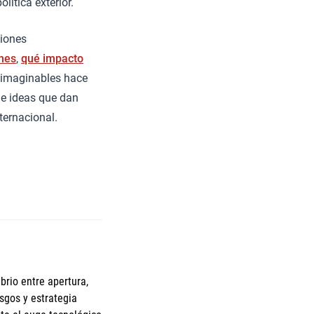
lítica exterior.
ciones
nes
,
qué impacto
inimaginables hace
de ideas que dan
ternacional.
brio entre apertura,
esgos y estrategia