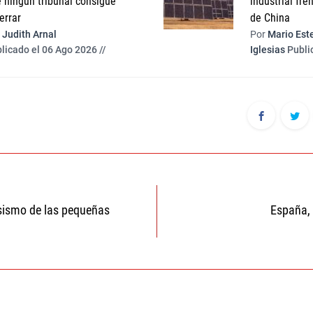
 ningún tribunal consigue
industrial fre
errar
de China
Judith Arnal
Por
Mario Est
licado el 06 Ago 2026 //
Iglesias
Publi
ón
isismo de las pequeñas
España,