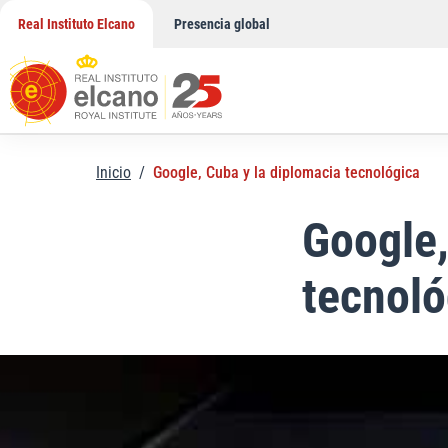
Saltar
Real Instituto Elcano
Presencia global
al
contenido
Inicio
/
Google, Cuba y la diplomacia tecnológica
Google,
tecnoló