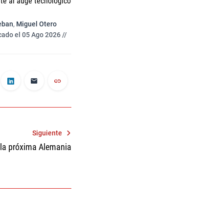
nte al auge tecnológico
eban
,
Miguel Otero
cado el 05 Ago 2026 //
Siguiente
 la próxima Alemania