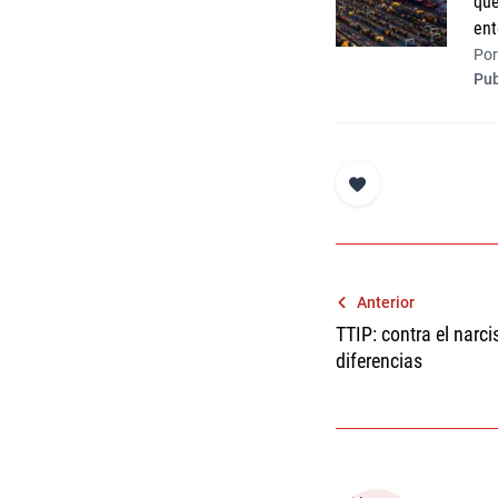
que
ent
Por
Pub
Navegaci
Anterior
TTIP: contra el narc
de
diferencias
entradas