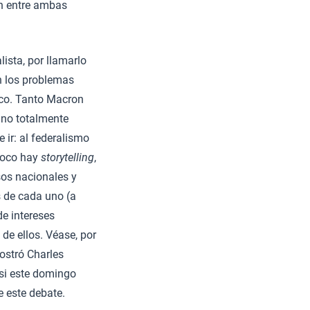
ón entre ambas
lista, por llamarlo
en los problemas
ico. Tanto Macron
 no totalmente
 ir: al federalismo
mpoco hay
storytelling
,
sos nacionales y
s de cada uno (a
de intereses
de ellos. Véase, por
mostró Charles
 si este domingo
e este debate.