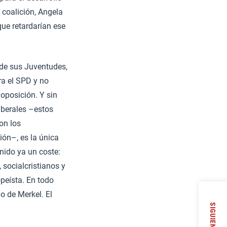
 coalición, Angela
que retardarían ese
de sus Juventudes,
ra el SPD y no
 oposición. Y sin
liberales –estos
on los
ón–, es la única
enido ya un coste:
 socialcristianos y
eísta. En todo
o de Merkel. El
SIGUIENTE