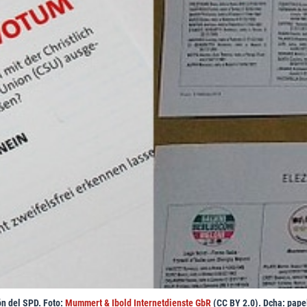
ón del SPD. Foto:
Mummert & Ibold Internetdienste GbR
(CC BY 2.0). Dcha: pape