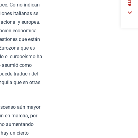
oce. Como indican
ciones italianas se
nacional y europea.
eración económica.
uestiones que están
 Eurozona que es
ndo el europeísmo ha
lo asumió como
puede traducir del
nquila que en otras
 ascenso aún mayor
in en marcha, por
 no aumentando
 hay un cierto