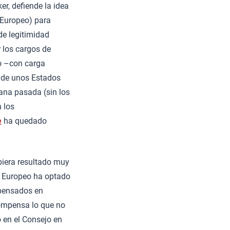
er, defiende la idea
 Europeo) para
de legitimidad
 los cargos de
do –con carga
de unos Estados
ana pasada (sin los
 los
e
ha quedado
biera resultado muy
o Europeo ha optado
mpensados en
ompensa lo que no
 en el Consejo en