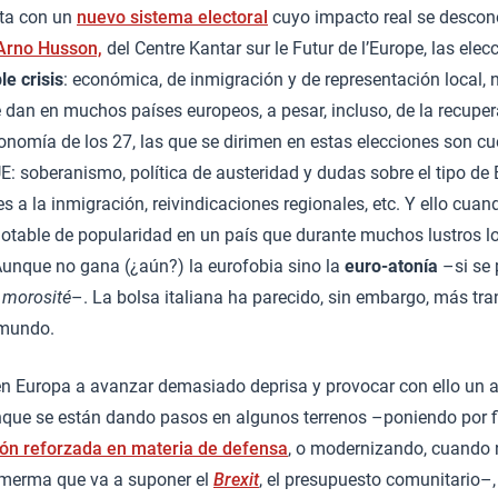
vota con un
nuevo sistema electoral
cuyo impacto real se descon
Arno Husson,
del Centre Kantar sur le Futur de l’Europe, las elec
le crisis
: económica, de inmigración y de representación local, 
e dan en muchos países europeos, a pesar, incluso, de la recup
 economía de los 27, las que se dirimen en estas elecciones son c
E: soberanismo, política de austeridad y dudas sobre el tipo de
es a la inmigración, reivindicaciones regionales, etc. Y ello cua
notable de popularidad en un país que durante muchos lustros 
Aunque no gana (¿aún?) la eurofobia sino la
euro-atonía
–si se 
e
morosité
–. La bolsa italiana ha parecido, sin embargo, más tra
 mundo.
en Europa a avanzar demasiado deprisa y provocar con ello un
nque se están dando pasos en algunos terrenos –poniendo por f
ón reforzada en materia de defensa
, o modernizando, cuando
a merma que va a suponer el
Brexit
, el presupuesto comunitario–,