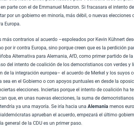
 en parte con el de Emmanuel Macron. Si fracasara el intento de
tar por un gobierno en minoría, más débil, o nuevas elecciones 
ra Europa.
 más contrarios al acuerdo –espoleados por Kevin Kühnert des
no por ir contra Europa, sino porque creen que es la perdición pa
rófoba Alternativa para Alemania, AfD, como primer partido de la
aso del intento de coalición de los democristianos con verdes y 
ón de la integración europea– el acuerdo de Merkel y los suyos c
 sea en el Gobierno o con apoyos puntuales en desde la oposici
nciertas elecciones. Inciertas porque el intento de coalición ha t
can que, en unas nuevas elecciones, la suma de democristianos,
tendría ya una mayoría. Se iría hacia una
Alemania
menos europ
cialdemócratas aprueban el acuerdo, empezará el último gobiern
ía general de la CDU es un primer paso.