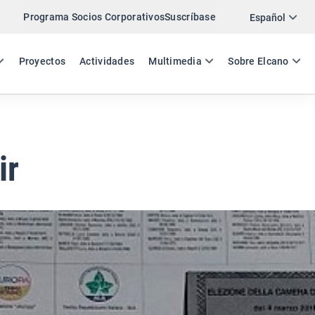
Programa Socios Corporativos
Suscríbase
Twitter
Español
LinkedIn
ES
EN
Proyectos
Actividades
Multimedia
Sobre Elcano
Email
Enlace
COMPARTIR COMENTARIO
ir