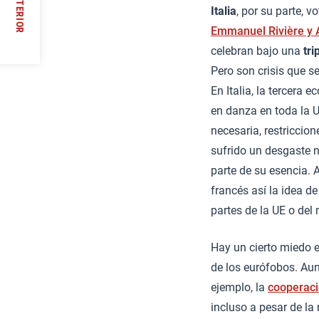
ANTERIOR
Italia
, por su parte, 
//
Emmanuel Rivière y 
celebran bajo una
trip
Pero son crisis que s
En Italia, la tercera
en danza en toda la U
necesaria, restriccion
sufrido un desgaste 
parte de su esencia. 
francés así la idea d
partes de la UE o del
Hay un cierto miedo 
de los eurófobos. Au
ejemplo, la
cooperaci
incluso a pesar de l