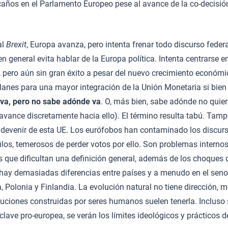
caños en el Parlamento Europeo pese al avance de la co-decisi
al
Brexit
, Europa avanza, pero intenta frenar todo discurso federa
n general evita hablar de la Europa política. Intenta centrarse 
, pero aún sin gran éxito a pesar del nuevo crecimiento económ
lanes para una mayor integración de la Unión Monetaria si bien
va, pero no sabe adónde va
. O, más bien, sabe adónde no quiere
avance discretamente hacia ello). El término resulta tabú. Ta
l devenir de esta UE. Los eurófobos han contaminado los discur
ilos, temerosos de perder votos por ello. Son problemas interno
 que dificultan una definición general, además de los choques 
hay demasiadas diferencias entre países y a menudo en el seno 
, Polonia y Finlandia. La evolución natural no tiene dirección, 
ituciones construidas por seres humanos suelen tenerla. Incluso
n clave pro-europea, se verán los límites ideológicos y prácticos d