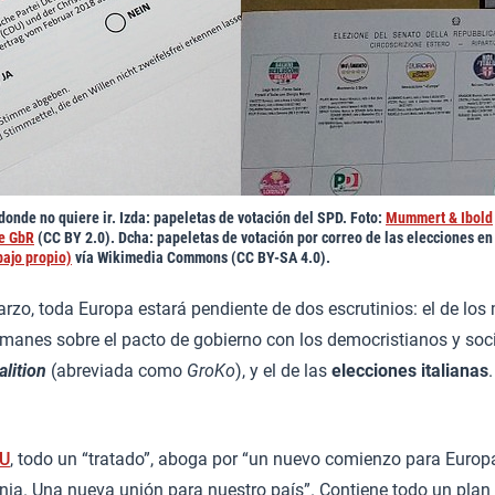
onde no quiere ir. Izda: papeletas de votación del SPD. Foto:
Mummert & Ibold
te GbR
(CC BY 2.0). Dcha: papeletas de votación por correo de las elecciones en I
bajo propio)
vía Wikimedia Commons (CC BY-SA 4.0).
zo, toda Europa estará pendiente de dos escrutinios: el de los 
manes sobre el pacto de gobierno con los democristianos y soci
lition
(abreviada como
GroKo
), y el de las
elecciones italianas
SU
, todo un “tratado”, aboga por “un nuevo comienzo para Euro
a. Una nueva unión para nuestro país”. Contiene todo un plan p