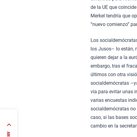
de la UE que coincide
Merkel tendría que op
“nuevo comienzo” pa
Los socialdemócratas
los Jusos– lo están, 
quieren dejar a la eu
embargo, tras el frac
últimos con otra visi
socialdemócratas –ya
vía para evitar unas i
varias encuestas indi
socialdemócratas no 
caso, si las bases so
cambio en la secretar
en