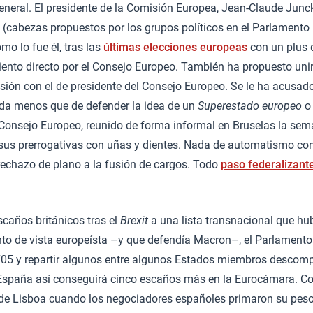
general. El presidente de la Comisión Europea, Jean-Claude Junck
(cabezas propuestos por los grupos políticos en el Parlamento
omo lo fue él, tras las
últimas elecciones europeas
con un plus 
ento directo por el Consejo Europeo. También ha propuesto unir
isión con el de presidente del Consejo Europeo. Se le ha acusa
ada menos que de defender la idea de un
Superestado europeo
o 
 Consejo Europeo, reunido de forma informal en Bruselas la sem
 sus prerrogativas con uñas y dientes. Nada de automatismo con
rechazo de plano a la fusión de cargos. Todo
paso federalizant
escaños británicos tras el
Brexit
a una lista transnacional que hu
unto de vista europeísta –y que defendía Macron–, el Parlament
 a 705 y repartir algunos entre algunos Estados miembros desco
 España así conseguirá cinco escaños más en la Eurocámara. C
 de Lisboa cuando los negociadores españoles primaron su peso