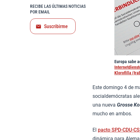
RECIBE LAS ÚLTIMAS NOTICIAS
POR EMAIL
Suscribirme
Europa sabe ad
Internetdiens
Klorofilla (tra
Este domingo 4 de mar
socialdemócratas ale
una nueva
Grosse Koa
mucho en ambos.
El
pacto SPD-CDU-C
dinámica para Alemani