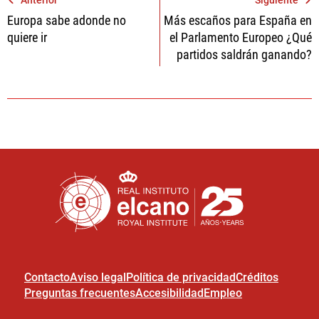
Navegación
Europa sabe adonde no
Más escaños para España en
de
quiere ir
el Parlamento Europeo ¿Qué
entradas
partidos saldrán ganando?
Contacto
Aviso legal
Política de privacidad
Créditos
Preguntas frecuentes
Accesibilidad
Empleo