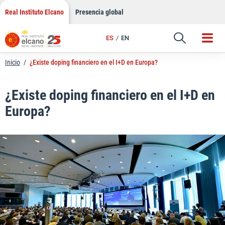
LinkedIn
Saltar
Real Instituto Elcano
Presencia global
al
Email
contenido
ES
EN
Enlace
Inicio
/
¿Existe doping financiero en el I+D en Europa?
¿Existe doping financiero en el I+D en
Europa?