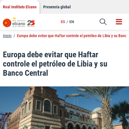
LinkedIn
Saltar
Real Instituto Elcano
Presencia global
al
Email
contenido
ES
EN
Enlace
Inicio
/
Europa debe evitar que Haftar controle el petróleo de Libia y su Banco
Europa debe evitar que Haftar
controle el petróleo de Libia y su
Banco Central