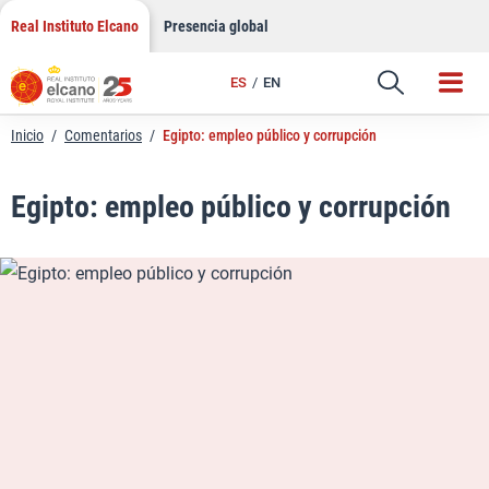
LinkedIn
Saltar
Real Instituto Elcano
Presencia global
al
Email
contenido
ES
EN
Enlace
Inicio
/
Comentarios
/
Egipto: empleo público y corrupción
Egipto: empleo público y corrupción