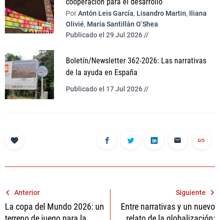
cooperación para el desarrollo
Por
Antón Leis García
,
Lisandro Martin
,
Iliana
Olivié
,
María Santillán O’Shea
Publicado el 29 Jul 2026 //
Boletín/Newsletter 362-2026: Las narrativas
de la ayuda en España
Publicado el 17 Jul 2026 //
Navegación
Anterior
Siguiente
La copa del Mundo 2026: un
Entre narrativas y un nuevo
de
terreno de juego para la
relato de la globalización: