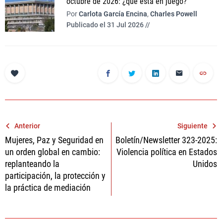
octubre de 2026: ¿qué está en juego?
Por
Carlota García Encina
,
Charles Powell
Publicado el 31 Jul 2026 //
Navegación
Anterior
Siguiente
Mujeres, Paz y Seguridad en
Boletín/Newsletter 323-2025:
de
un orden global en cambio:
Violencia política en Estados
entradas
replanteando la
Unidos
participación, la protección y
la práctica de mediación