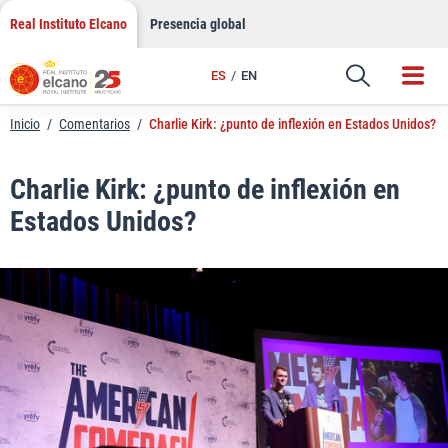
LinkedIn
Saltar
Real Instituto Elcano
Presencia global
al
Email
contenido
ES
EN
Enlace
Inicio
/
Comentarios
/
Charlie Kirk: ¿punto de inflexión en Estados Unidos?
Charlie Kirk: ¿punto de inflexión en
Estados Unidos?