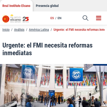
LinkedIn
Saltar
Real Instituto Elcano
Presencia global
al
Email
contenido
ES
EN
Enlace
Inicio
/
Análisis
/
América Latina
/
Urgente: el FMI necesita reformas inme
Urgente: el FMI necesita reformas
inmediatas