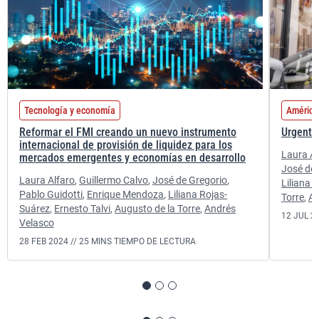
Tecnología y economía
América
Reformar el FMI creando un nuevo instrumento
Urgente
internacional de provisión de liquidez para los
Laura Al
mercados emergentes y economías en desarrollo
José de 
Laura Alfaro
,
Guillermo Calvo
,
José de Gregorio
,
Liliana 
Pablo Guidotti
,
Enrique Mendoza
,
Liliana Rojas-
Torre
,
An
Suárez
,
Ernesto Talvi
,
Augusto de la Torre
,
Andrés
12 JUL 2
Velasco
28 FEB 2024 //
25 MINS TIEMPO DE LECTURA