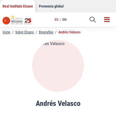
LinkedIn
Saltar
Real Instituto Elcano
Presencia global
al
Email
contenido
ES
EN
Enlace
Inicio
/
Sobre Elcano
/
Biografías
/
Andrés Velasco
Andrés Velasco