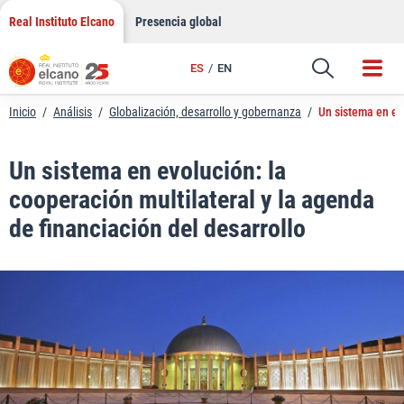
LinkedIn
Saltar
Real Instituto Elcano
Presencia global
al
Email
contenido
ES
EN
Enlace
Inicio
/
Análisis
/
Globalización, desarrollo y gobernanza
/
Un sistema en evo
Un sistema en evolución: la
cooperación multilateral y la agenda
de financiación del desarrollo