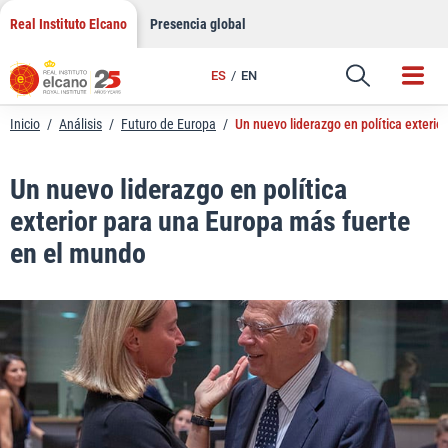
LinkedIn
Saltar
Real Instituto Elcano
Presencia global
al
Email
contenido
ES
EN
Enlace
Inicio
/
Análisis
/
Futuro de Europa
/
Un nuevo liderazgo en política exteri
Un nuevo liderazgo en política
exterior para una Europa más fuerte
en el mundo