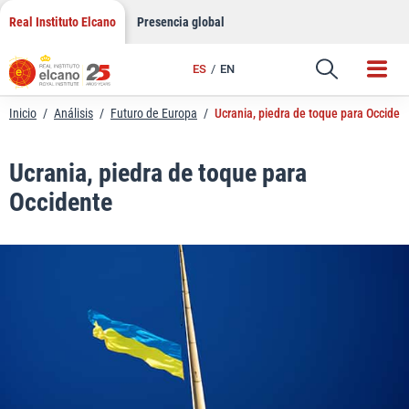
LinkedIn
Saltar
Real Instituto Elcano
Presencia global
al
Email
contenido
ES
EN
Enlace
Inicio
/
Análisis
/
Futuro de Europa
/
Ucrania, piedra de toque para Occiden
Ucrania, piedra de toque para
Occidente