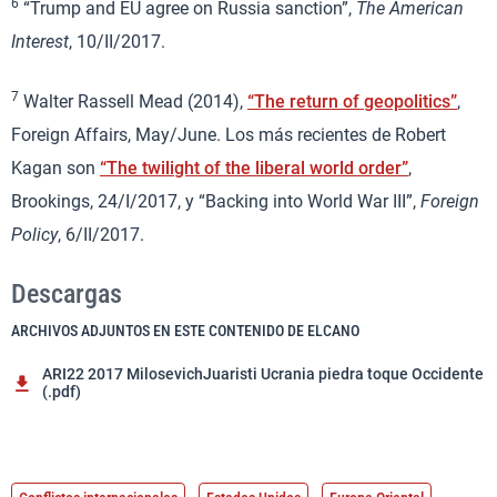
6
“Trump and EU agree on Russia sanction”,
The American
Interest
, 10/II/2017.
7
Walter Rassell Mead (2014),
“The return of geopolitics”
,
Foreign Affairs, May/June. Los más recientes de Robert
Kagan son
“The twilight of the liberal world order”
,
Brookings, 24/I/2017, y “Backing into World War III”,
Foreign
Policy
, 6/II/2017.
Descargas
ARCHIVOS ADJUNTOS EN ESTE CONTENIDO DE ELCANO
ARI22 2017 MilosevichJuaristi Ucrania piedra toque Occidente
(.pdf)