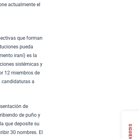
one actualmente el
electivas que forman
ituciones pueda
ento iraní) es la
icciones sistémicas y
por 12 miembros de
as candidaturas a
esentación de
cribiendo de puño y
 la que deposite su
SIGUIENTE
cribir 30 nombres. El