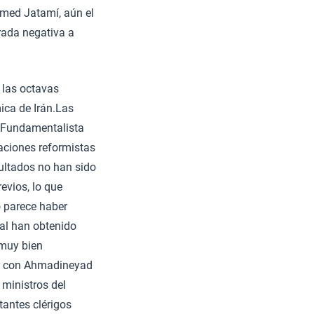
amed Jatamí, aún el
erada negativa a
 las octavas
ica de Irán.Las
o Fundamentalista
aciones reformistas
sultados no han sido
evios, lo que
o parece haber
ial han obtenido
 muy bien
ir con Ahmadineyad
 ministros del
rtantes clérigos