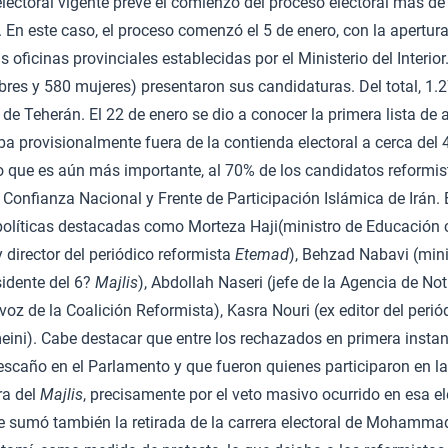
lectoral vigente prevé el comienzo del proceso electoral más d
. En este caso, el proceso comenzó el 5 de enero, con la apertura
 oficinas provinciales establecidas por el Ministerio del Interior
res y 580 mujeres) presentaron sus candidaturas. Del total, 1.
 de Teherán. El 22 de enero se dio a conocer la primera lista de
a provisionalmente fuera de la contienda electoral a cerca del 
o que es aún más importante, al 70% de los candidatos reformis
Confianza Nacional y Frente de Participación Islámica de Irán. 
políticas destacadas como Morteza Haji(ministro de Educación c
y director del periódico reformista
Etemad
), Behzad Nabavi (mini
sidente del 6?
Majlis
), Abdollah Naseri (jefe de la Agencia de No
voz de la Coalición Reformista), Kasra Nouri (ex editor del peri
eini). Cabe destacar que entre los rechazados en primera insta
scaño en el Parlamento y que fueron quienes participaron en la
ra del
Majlis
, precisamente por el veto masivo ocurrido en esa el
se sumó también la retirada de la carrera electoral de Mohamma