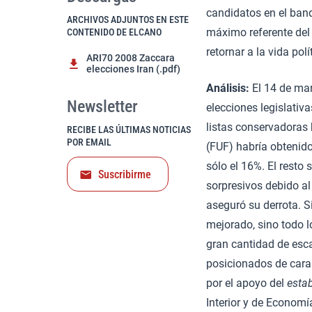
candidatos en el ban
ARCHIVOS ADJUNTOS EN ESTE
máximo referente del 
CONTENIDO DE ELCANO
retornar a la vida polí
ARI70 2008 Zaccara
elecciones Iran (.pdf)
Análisis:
El 14 de mar
Newsletter
elecciones legislativ
listas conservadoras 
RECIBE LAS ÚLTIMAS NOTICIAS
POR EMAIL
(FUF) habría obtenido
sólo el 16%. El resto 
Suscribirme
sorpresivos debido al
aseguró su derrota. S
mejorado, sino todo l
gran cantidad de esc
posicionados de cara
por el apoyo del
esta
Interior y de Economía