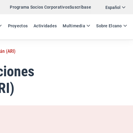
Programa Socios Corporativos
Suscríbase
Twitter
Español
LinkedIn
ES
EN
Proyectos
Actividades
Multimedia
Sobre Elcano
Email
án (ARI)
Enlace
COMPARTIR ANÁLISIS
ciones
RI)