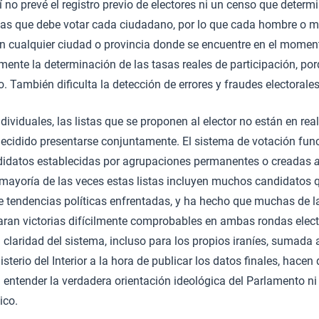
í no prevé el registro previo de electores ni un censo que determ
 las que debe votar cada ciudadano, por lo que cada hombre o 
n cualquier ciudad o provincia donde se encuentre en el moment
mente la determinación de las tasas reales de participación, por
 También dificulta la detección de errores y fraudes electorales
ndividuales, las listas que se proponen al elector no están en re
ecidido presentarse conjuntamente. El sistema de votación fu
andidatos establecidas por agrupaciones permanentes o creadas
 mayoría de las veces estas listas incluyen muchos candidatos 
 de tendencias políticas enfrentadas, y ha hecho que muchas de 
aran victorias difícilmente comprobables en ambas rondas elect
claridad del sistema, incluso para los propios iraníes, sumada a
sterio del Interior a la hora de publicar los datos finales, hace
entender la verdadera orientación ideológica del Parlamento ni
ico.