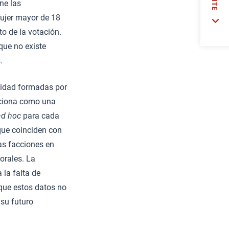
ine las
mujer mayor de 18
o de la votación.
que no existe
.
alidad formadas por
nciona como una
ad hoc
para cada
que coinciden con
las facciones en
orales. La
 la falta de
n que estos datos no
 su futuro