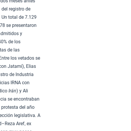
e dos meses antes
 del registro de
. Un total de 7.129
278 se presentaron
 admitidos y
40% de los
tas de las
Entre los vetados se
on Jatamí), Elias
stro de Industria
ticias IRNA con
ódico
Irán
) y Ali
ncia se encontraban
 protesta del año
ección legislativa. A
d–Reza Aref, ex