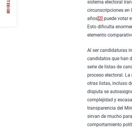
ANTERIOR
sistema electoral iran
//
circunscripciones en
años
[2]
puede votar e
Esto dificulta enorme
elemento comparativo.
Al ser candidaturas i
candidatos que han d
serie de listas de c
proceso electoral. La
otras listas, incluso
disputa se autoasign
complejidad y escasa 
transparencia del Mini
sirvan de mucho para 
comportamiento polít