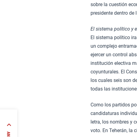
sobre la cuestión eco
presidente dentro de l
El sistema político y e
El sistema político i
un complejo entramad
ejercer un control ab
institución electiva m
coyunturales. El Con
los cuales seis son de
todas las institucione
Como los partidos pol
candidaturas individu
letra, los nombres y 
de
voto. En Teherán, la c