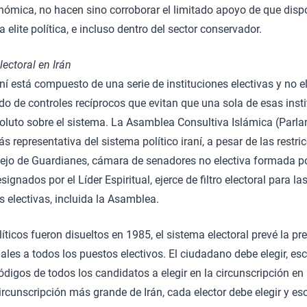
nómica, no hacen sino corroborar el limitado apoyo de que disp
a elite política, e incluso dentro del sector conservador.
lectoral en Irán
raní está compuesto de una serie de instituciones electivas y no 
o de controles recíprocos que evitan que una sola de esas inst
soluto sobre el sistema. La Asamblea Consultiva Islámica (Parlam
ás representativa del sistema político iraní, a pesar de las restr
sejo de Guardianes, cámara de senadores no electiva formada 
signados por el Líder Espiritual, ejerce de filtro electoral para l
s electivas, incluida la Asamblea.
íticos fueron disueltos en 1985, el sistema electoral prevé la pr
ales a todos los puestos electivos. El ciudadano debe elegir, es
códigos de todos los candidatos a elegir en la circunscripción en
ircunscripción más grande de Irán, cada elector debe elegir y es