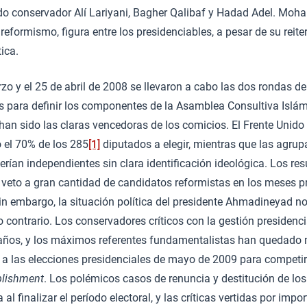
do conservador Alí Lariyani, Bagher Qalibaf y Hadad Adel. Moh
reformismo, figura entre los presidenciables, a pesar de su reit
tica.
zo y el 25 de abril de 2008 se llevaron a cabo las dos rondas de
as para definir los componentes de la Asamblea Consultiva Islám
han sido las claras vencedoras de los comicios. El Frente Unid
 el 70% de los 285
[1]
diputados a elegir, mientras que las agrup
serían independientes sin clara identificación ideológica. Los re
 veto a gran cantidad de candidatos reformistas en los meses pr
in embargo, la situación política del presidente Ahmadineyad n
o contrario. Los conservadores críticos con la gestión presidenc
años, y los máximos referentes fundamentalistas han quedado
 a las elecciones presidenciales de mayo de 2009 para compet
blishment
. Los polémicos casos de renuncia y destitución de los
 al finalizar el período electoral, y las críticas vertidas por impo