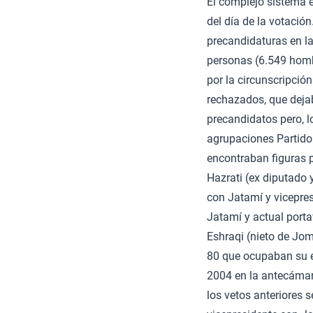
El complejo sistema e
del día de la votación
precandidaturas en las
personas (6.549 homb
por la circunscripción
rechazados, que dejab
precandidatos pero, l
agrupaciones Partido 
encontraban figuras 
Hazrati (ex diputado 
con Jatamí y vicepre
Jatamí y actual porta
Eshraqi (nieto de Jom
80 que ocupaban su e
2004 en la antecáma
los vetos anteriores 