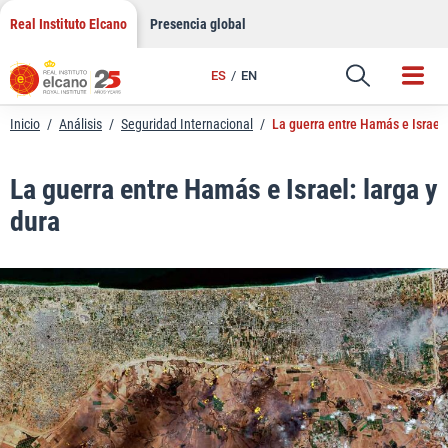
LinkedIn
Saltar
Real Instituto Elcano
Presencia global
al
Email
contenido
ES
EN
Enlace
Inicio
/
Análisis
/
Seguridad Internacional
/
La guerra entre Hamás e Israel:
La guerra entre Hamás e Israel: larga y
dura