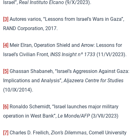
Israel”,
Real Instituto Elcano
(9/X/2023).
[3]
Autores varios, “Lessons from Israel’s Wars in Gaza”,
RAND Corporation, 2017.
[4]
Meir Elran, Operation Shield and Arrow: Lessons for
Israel’s Civilian Front,
INSS Insight nº 1733
(11/VI/2023).
[5]
Ghassan Shabaneh, “Israel’s Aggression Against Gaza:
Implications and Analysis”,
Aljazeera Centre for Studies
(10/IX/2014).
[6]
Ronaldo Schemidt, “Israel launches major military
operation in West Bank”,
Le Monde/AFP
(3/VII/2023)
[7]
Charles D. Freilich,
Zion’s Dilemmas
, Cornell University