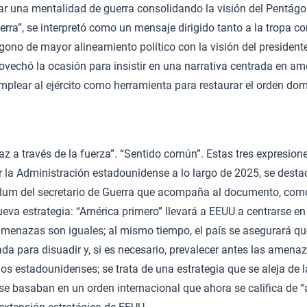
ar una mentalidad de guerra consolidando la visión del Pentá
ra”, se interpretó como un mensaje dirigido tanto a la tropa c
gono de mayor alineamiento político con la visión del presiden
ovechó la ocasión para insistir en una narrativa centrada en a
emplear al ejército como herramienta para restaurar el orden dom
az a través de la fuerza”. “Sentido común”. Estas tres expresione
 la Administración estadounidense a lo largo de 2025, se desta
um del secretario de Guerra que acompaña al documento, como
ueva estrategia: “América primero” llevará a EEUU a centrarse en
amenazas son iguales; al mismo tiempo, el país se asegurará qu
da para disuadir y, si es necesario, prevalecer antes las amen
 los estadounidenses; se trata de una estrategia que se aleja de 
 se basaban en un orden internacional que ahora se califica de “a