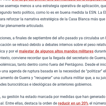
 se asemeja menos a una estrategia operativa de aplicación, que 
egundo texto político, como lo es en buena medida la ESN. La 
para reforzar la narrativa estratégica de la Casa Blanca más que 
itar plenamente articulado.
iones, a finales de septiembre del año pasado ya circulaba un 
cación se retrasó debido a debates internos sobre el peso relati
ica y por el
malestar de algunos altos mandos militares
durante
ntexto, conviene recordar que la llegada del secretario de Guerra
polémicas, tanto dentro como fuera del Pentágono. Desde el ini
 una agenda de ruptura basada en la necesidad de “politizar” e
amento de Guerra y “recuperar” una cultura militar que, a su juic
dades burocráticas e ideológicas de anteriores gobiernos.
s, su gestión ha estado marcada por medidas que han generado 
nal. Entre ellas, destaca la orden de
reducir en un 20%
el número