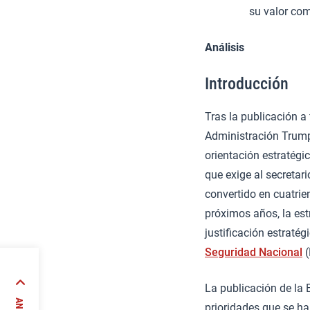
su valor co
Análisis
Introducción
Tras la publicación a
Administración Trump
orientación estratég
que exige al secretar
convertido en cuatrien
próximos años, la est
justificación estraté
Seguridad Nacional
(
La publicación de la 
ido el
prioridades que se ha