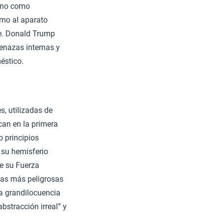
gono como
omo al aparato
te. Donald Trump
menazas internas y
éstico.
s, utilizadas de
can en la primera
 principios
 su hemisferio
e su Fuerza
azas más peligrosas
la grandilocuencia
bstracción irreal” y