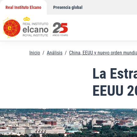
Saltar
Real Instituto Elcano
Presencia global
al
contenido
Inicio
/
Análisis
/
China, EEUU y nuevo orden mundi
La Estr
EEUU 2