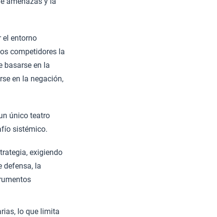
 de amenazas y la
 el entorno
 los competidores la
de basarse en la
rse en la negación,
un único teatro
fío sistémico.
trategia, exigiendo
e defensa, la
trumentos
as, lo que limita