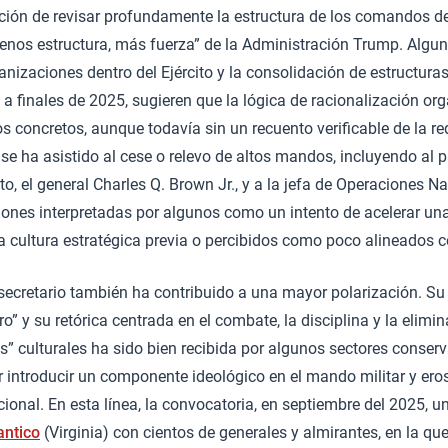
nción de revisar profundamente la estructura de los comandos d
menos estructura, más fuerza” de la Administración Trump. Alg
anizaciones dentro del Ejército y la consolidación de estructuras
 a finales de 2025, sugieren que la lógica de racionalización org
 concretos, aunque todavía sin un recuento verificable de la re
se ha asistido al cese o relevo de altos mandos, incluyendo al p
, el general Charles Q. Brown Jr., y a la jefa de Operaciones Na
siones interpretadas por algunos como un intento de acelerar un
la cultura estratégica previa o percibidos como poco alineados 
l secretario también ha contribuido a una mayor polarización. Su
ero” y su retórica centrada en el combate, la disciplina y la elimi
s” culturales ha sido bien recibida por algunos sectores conser
or introducir un componente ideológico en el mando militar y eros
ucional. En esta línea, la convocatoria, en septiembre del 2025, 
antico
(Virginia) con cientos de generales y almirantes, en la qu