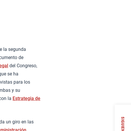
e la segunda
ocumento de
egal
del Congreso,
que se ha
vistas para los
ambas y su
 con la
Estrategia de
SIGUIENTE
da un giro en las
dministración