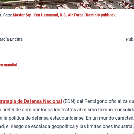
o. Foto:
Master Sgt. Ken Hammond, U.S. Air Force (Dominio público)
.
arcía Encina
Publ
en mundial
trategia de Defensa Nacional
(EDN) del Pentágono oficializa q
 pretende dominar todos los teatros al mismo tiempo, consolid
en la política de defensa estadounidense. En un mundo caracteri
d, el riesgo de escalada geopolítica y las limitaciones industri