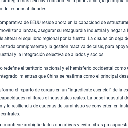
strategia más selectiva basada en la priorización, la jerarquía
ón de responsabilidades.
omparativa de EEUU reside ahora en la capacidad de estructurar
 movilizar alianzas, asegurar su retaguardia industrial y negar a
e alterar el equilibrio regional por la fuerza. La disuasión deja 
anzada omnipresente y la gestión reactiva de crisis, para apoya
ustrial y la integración selectiva de aliados y socios.
 redefine el territorio nacional y el hemisferio occidental como 
integrado, mientras que China se reafirma como el principal desa
forma el reparto de cargas en un “ingrediente esencial” de la es
capacidades militares e industriales reales. La base industrial d
 y la resiliencia de cadenas de suministro se convierten en ins
 centrales.
 mantiene ambigüedades operativas y evita cifras presupuestari