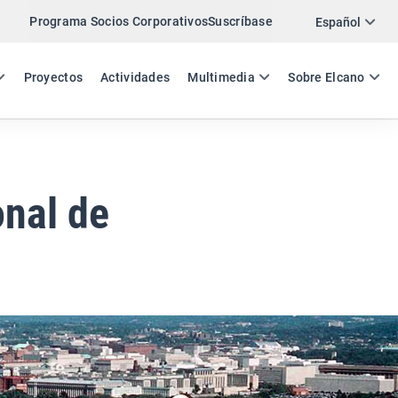
Programa Socios Corporativos
Suscríbase
Twitter
Español
LinkedIn
ES
EN
Proyectos
Actividades
Multimedia
Sobre Elcano
Email
Enlace
COMPARTIR ANÁLISIS
onal de