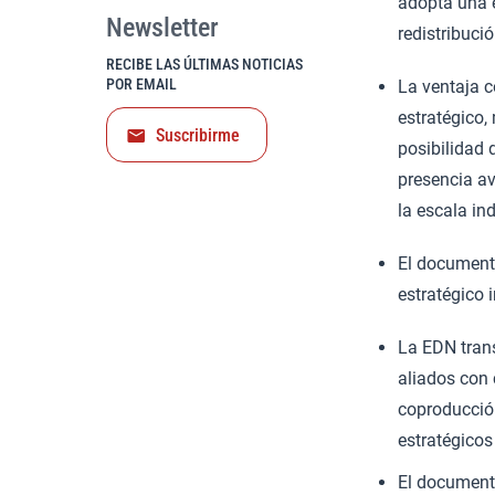
adopta una e
Newsletter
redistribuci
RECIBE LAS ÚLTIMAS NOTICIAS
POR EMAIL
La ventaja c
estratégico,
Suscribirme
posibilidad d
presencia av
la escala ind
El documento
estratégico 
La EDN trans
aliados con 
coproducción
estratégicos
El documento