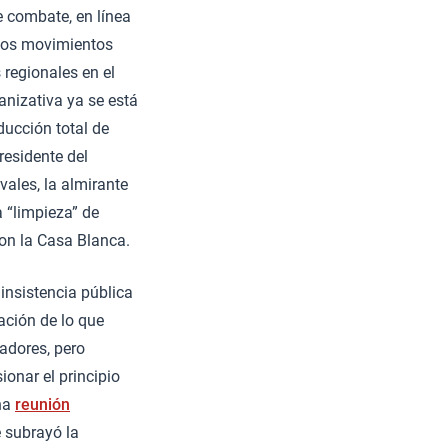
e combate, en línea
unos movimientos
 regionales en el
anizativa ya se está
ducción total de
residente del
vales, la almirante
a “limpieza” de
con la Casa Blanca.
 insistencia pública
nación de lo que
vadores, pero
ionar el principio
una
reunión
e subrayó la