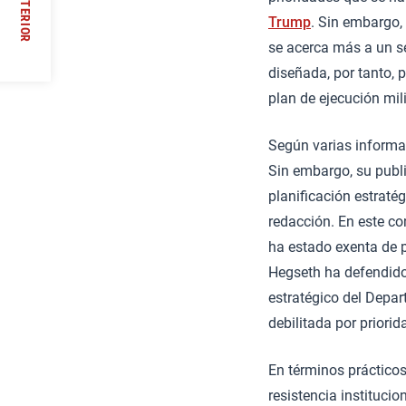
ANTERIOR
Trump
. Sin embargo,
//
se acerca más a un s
diseñada, por tanto, 
plan de ejecución mil
Según varias informac
Sin embargo, su publi
planificación estratég
redacción. En este co
ha estado exenta de 
Hegseth ha defendido
estratégico del Depart
debilitada por priori
En términos práctico
resistencia institucio