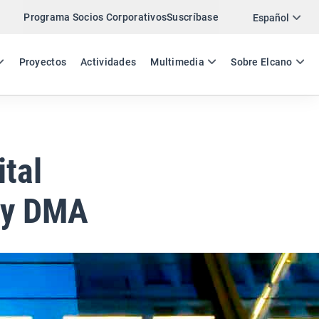
Programa Socios Corporativos
Suscríbase
Twitter
Español
LinkedIn
ES
EN
Proyectos
Actividades
Multimedia
Sobre Elcano
Email
Enlace
COMPARTIR ANÁLISIS
tal
 y DMA