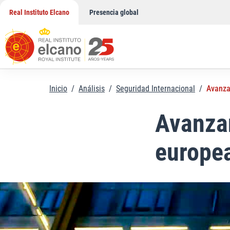
Saltar
Real Instituto Elcano
Presencia global
al
contenido
Inicio
/
Análisis
/
Seguridad Internacional
/
Avanza
Avanzan
europe