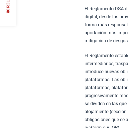
ANTERIOR
El Reglamento DSA de 
//
digital, desde los pr
forma más responsable
aportación más import
mitigación de riesgo
El Reglamento estable
intermediarios, trasp
introduce nuevas obli
plataformas. Las obli
plataformas, platafo
progresivamente más 
se dividen en las que 
alojamiento (sección 
obligaciones que se 
platform
o VLOP).