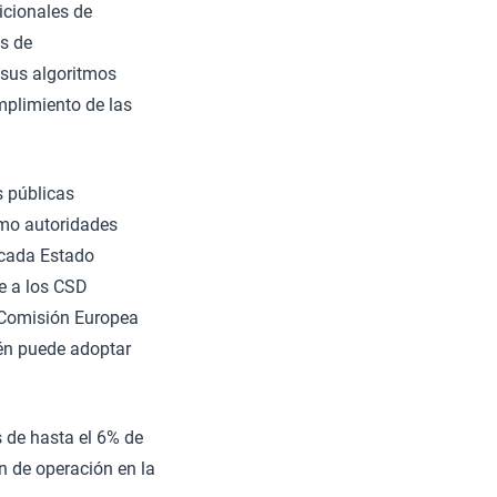
icionales de
as de
 sus algoritmos
mplimiento de las
s públicas
omo autoridades
 cada Estado
e a los CSD
a Comisión Europea
ién puede adoptar
 de hasta el 6% de
n de operación en la