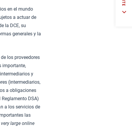
rios en el mundo
ujetos a actuar de
de la DCE, su
ormas generales y la
 de los proveedores
s importante,
intermediarios y
res (intermediarios,
os a obligaciones
del Reglamento DSA)
n a los servicios de
importantes las
s
very large online