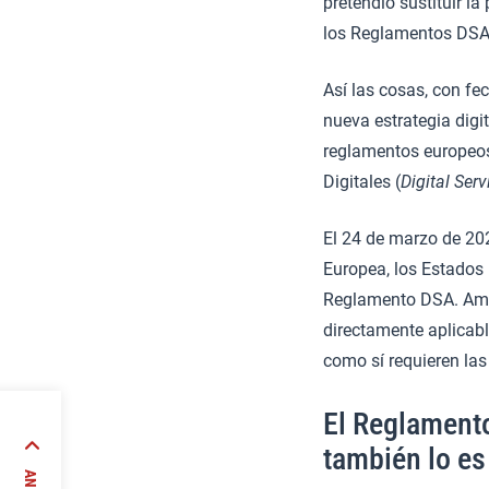
pretendió sustituir la
los Reglamentos DSA d
Así las cosas, con fe
nueva estrategia digit
reglamentos europeos
Digitales (
Digital Serv
El 24 de marzo de 20
Europea, los Estados 
Reglamento DSA. Amba
directamente aplicab
como sí requieren las 
El Reglamento
edidas
también lo es