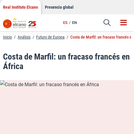
LinkedIn
Saltar
Real Instituto Elcano
Presencia global
al
Email
contenido
ES
EN
Enlace
Inicio
/
Análisis
/
Futuro de Europa
/
Costa de Marfil: un fracaso francés en
Costa de Marfil: un fracaso francés en
África