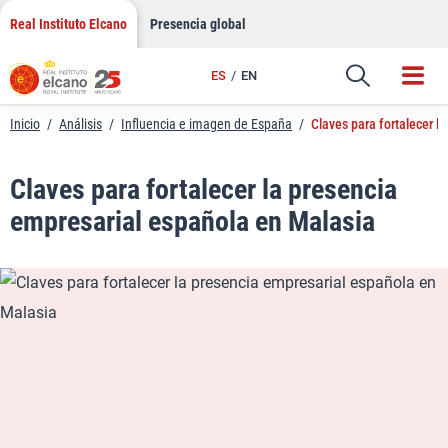
LinkedIn
Saltar
Real Instituto Elcano
Presencia global
al
Email
contenido
ES
EN
Enlace
Inicio
/
Análisis
/
Influencia e imagen de España
/
Claves para fortalecer l
Claves para fortalecer la presencia
empresarial española en Malasia