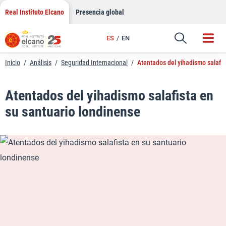
LinkedIn
Saltar
Real Instituto Elcano
Presencia global
al
Email
contenido
ES
EN
Enlace
Inicio
/
Análisis
/
Seguridad Internacional
/
Atentados del yihadismo salafis
Atentados del yihadismo salafista en
su santuario londinense