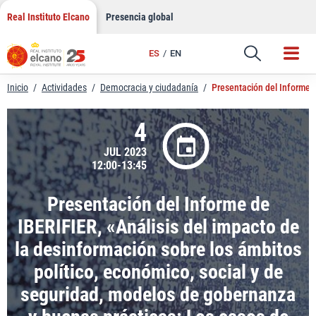
LinkedIn
Saltar
Real Instituto Elcano
Presencia global
al
Email
contenido
ES
EN
Enlace
Inicio
/
Actividades
/
Democracia y ciudadanía
/
Presentación del Informe d
4
JUL 2023
12:00-13:45
Presentación del Informe de
IBERIFIER, «Análisis del impacto de
la desinformación sobre los ámbitos
político, económico, social y de
seguridad, modelos de gobernanza