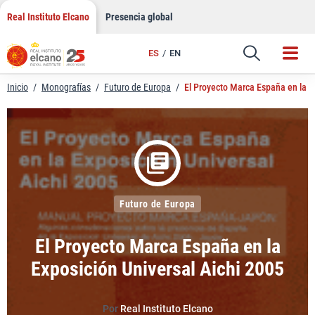
LinkedIn
Saltar
Real Instituto Elcano
Presencia global
al
Email
contenido
ES
EN
Enlace
Inicio
/
Monografías
/
Futuro de Europa
/
El Proyecto Marca España en la E
Futuro de Europa
El Proyecto Marca España en la
Exposición Universal Aichi 2005
Por
Real Instituto Elcano