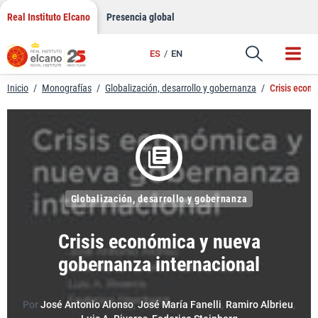
LinkedIn
Saltar
Real Instituto Elcano
Presencia global
al
Email
contenido
ES
EN
Enlace
Inicio
/
Monografías
/
Globalización, desarrollo y gobernanza
/
Crisis econ
Globalización, desarrollo y gobernanza
Crisis económica y nueva
gobernanza internacional
Por
José Antonio Alonso
,
José María Fanelli
,
Ramiro Albrieu
,