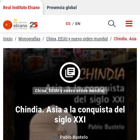
LinkedIn
Saltar
Real Instituto Elcano
Presencia global
al
Email
contenido
ES
EN
Enlace
Inicio
/
Monografías
/
China, EEUU y nuevo orden mundial
/
Chindia. Asia a
China, EEUU y nuevo orden mundial
Chindia. Asia a la conquista del
siglo XXI
Por
Pablo Bustelo