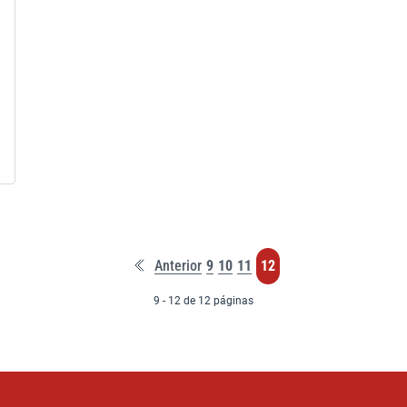
Primera
Página
Página
Página
Página
Anterior
9
10
11
12
página
9 - 12 de 12 páginas