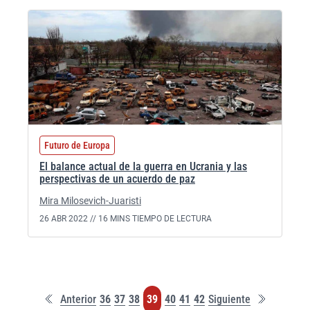
Futuro de Europa
El balance actual de la guerra en Ucrania y las
perspectivas de un acuerdo de paz
Mira Milosevich-Juaristi
26 ABR 2022 //
16 MINS TIEMPO DE LECTURA
Primera
Última
Página
Página
Página
Página
Página
Página
Página
Anterior
36
37
38
39
40
41
42
Siguiente
página
página