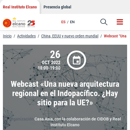
LinkedIn
Saltar
Real Instituto Elcano
Presencia global
al
Email
contenido
ES
EN
Enlace
Inicio
/
Actividades
/
China, EEUU y nuevo orden mundial
/
Webcast “Una nue
26
OCT 2022
18:00-19:00
Webcast «Una nueva arquitectura
regional en el Indopacífico. ¿Hay
sitio para la UE?»
Organización
Casa Asia, con la colaboración de CIDOB y Real
Instituto Elcano