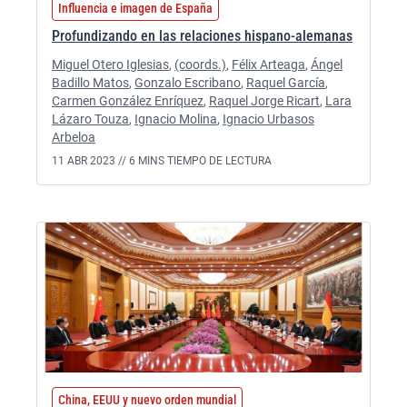
Influencia e imagen de España
Profundizando en las relaciones hispano-alemanas
Miguel Otero Iglesias
,
(coords.)
,
Félix Arteaga
,
Ángel
Badillo Matos
,
Gonzalo Escribano
,
Raquel García
,
Carmen González Enríquez
,
Raquel Jorge Ricart
,
Lara
Lázaro Touza
,
Ignacio Molina
,
Ignacio Urbasos
Arbeloa
11 ABR 2023 //
6 MINS TIEMPO DE LECTURA
China, EEUU y nuevo orden mundial