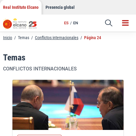
Saltar
Real Instituto Elcano
Presencia global
al
contenido
ES
EN
Inicio
/
Temas
/
Conflictos internacionales
/
Página 24
Temas
CONFLICTOS INTERNACIONALES