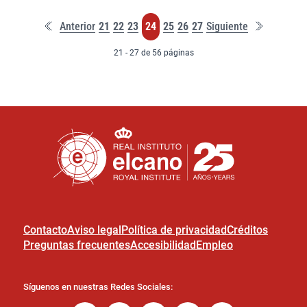
Primera
Última
Página
Página
Página
Página
Página
Página
Página
Anterior
21
22
23
24
25
26
27
Siguiente
página
página
21 - 27 de 56 páginas
Contacto
Aviso legal
Política de privacidad
Créditos
Preguntas frecuentes
Accesibilidad
Empleo
Síguenos en nuestras Redes Sociales: