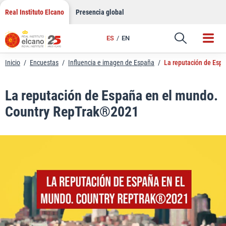
LinkedIn
Saltar
Real Instituto Elcano
Presencia global
al
Email
contenido
ES
EN
Enlace
Inicio
/
Encuestas
/
Influencia e imagen de España
/
La reputación de Esp
La reputación de España en el mundo.
Country RepTrak®2021