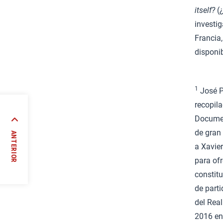
itself?
(¿
investig
Francia,
disponi
1
José Pa
recopila
Documen
de gran
ANTERIOR
a Xavie
//
para of
constit
de part
del Real
2016 en