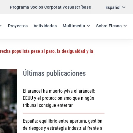
Programa Socios Corporativos
Suscríbase
Twitter
Español
LinkedIn
ES
EN
Proyectos
Actividades
Multimedia
Sobre Elcano
Email
recha populista pese al paro, la desigualdad y la
Enlace
COMPARTIR DOCUMENTO DE TRABAJO
Últimas publicaciones
El arancel ha muerto ¡viva el arancel!:
EEUU y el proteccionismo que ningún
tribunal consigue enterrar
España: equilibrio entre apertura, gestión
de riesgos y estrategia industrial frente al