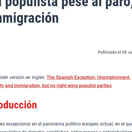
populista pese al paro,
inmigración
Publicado el 08 Ju
bién versión en inglés:
The Spanish Exception: Unemployment,
ty and immigration, but no right-wing populist parties
roducción
es excepcional en el panorama político europeo actual, en el qu