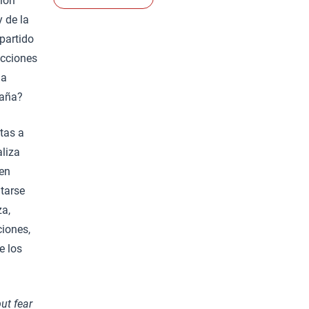
ción
y de la
partido
ecciones
ia
paña?
tas a
aliza
 en
tarse
za,
ciones,
e los
ut fear