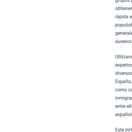
grupos 
obtienen
rápida e
populis
generale
ausenci
Utilizan
expertos
diversos
España,
como cau
inmigrac
entre el
español
Este in