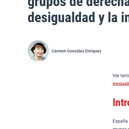
grupos de derecha 
desigualdad y la 
Carmen González Enríquez
Ver tam
inequali
Int
España 