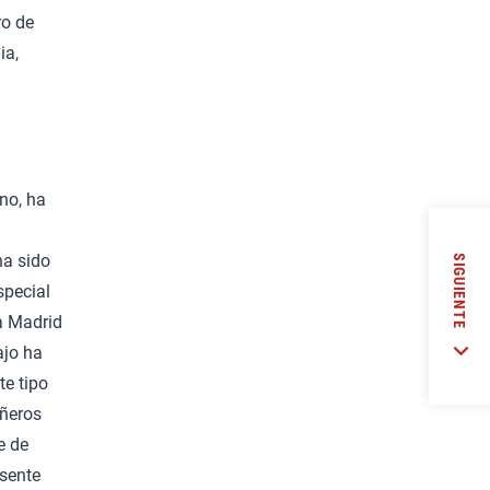
ro de
ia,
no, ha
ha sido
SIGUIENTE
special
a Madrid
ajo ha
te tipo
añeros
e de
esente