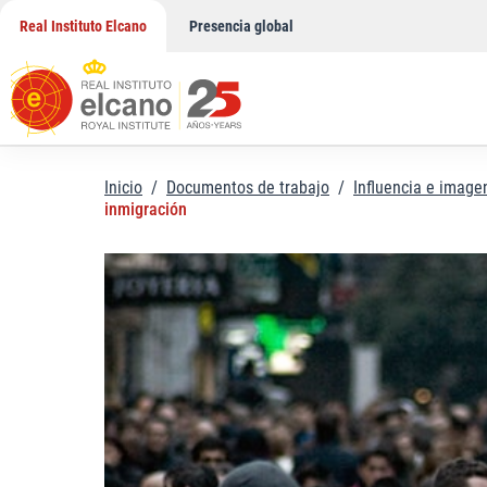
Saltar
Real Instituto Elcano
Presencia global
al
contenido
Inicio
/
Documentos de trabajo
/
Influencia e image
inmigración