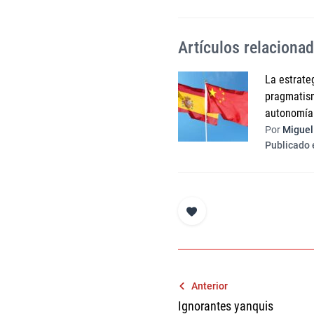
Artículos relaciona
La estrate
pragmatism
autonomía 
Por
Miguel 
Publicado e
Navegación
Anterior
Ignorantes yanquis