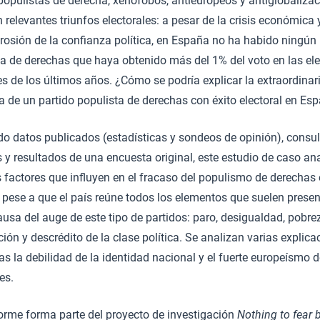
populistas de derecha, xenófobos, antieuropeos y antiglobaliza
 relevantes triunfos electorales: a pesar de la crisis económica 
rosión de la confianza política, en España no ha habido ningún 
ta de derechas que haya obtenido más del 1% del voto en las el
s de los últimos años. ¿Cómo se podría explicar la extraordinar
a de un partido populista de derechas con éxito electoral en Es
do datos publicados (estadísticas y sondeos de opinión), consul
 y resultados de una encuesta original, este estudio de caso an
 factores que influyen en el fracaso del populismo de derechas
 pese a que el país reúne todos los elementos que suelen presen
sa del auge de este tipo de partidos: paro, desigualdad, pobre
ión y descrédito de la clase política. Se analizan varias explica
las la debilidad de la identidad nacional y el fuerte europeísmo d
es.
forme forma parte del proyecto de investigación
Nothing to fear b