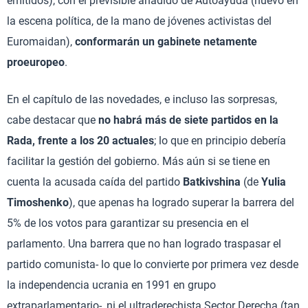
emitidos), con el previsible añadido de Autoayuda (nuevo en
la escena política, de la mano de jóvenes activistas del
Euromaidan),
conformarán un gabinete netamente
proeuropeo
.
En el capítulo de las novedades, e incluso las sorpresas,
cabe destacar que
no habrá más de siete partidos en la
Rada, frente a los 20 actuales
; lo que en principio debería
facilitar la gestión del gobierno. Más aún si se tiene en
cuenta la acusada caída del partido
Batkivshina
(de
Yulia
Timoshenko
), que apenas ha logrado superar la barrera del
5% de los votos para garantizar su presencia en el
parlamento. Una barrera que no han logrado traspasar el
partido comunista- lo que lo convierte por primera vez desde
la independencia ucrania en 1991 en grupo
extraparlamentario-, ni el ultraderechista Sector Derecha (tan