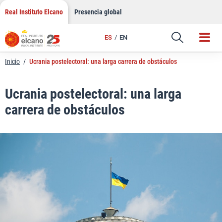
LinkedIn
Saltar
Real Instituto Elcano
Presencia global
al
Email
contenido
ES
EN
Enlace
Inicio
/
Ucrania postelectoral: una larga carrera de obstáculos
Ucrania postelectoral: una larga
carrera de obstáculos