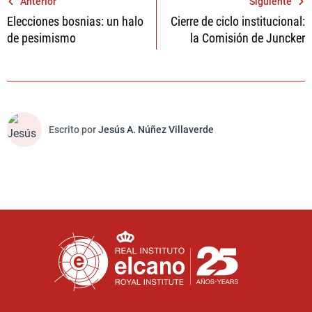
Navegación
Anterior
Siguiente
Elecciones bosnias: un halo
Cierre de ciclo institucional:
de
de pesimismo
la Comisión de Juncker
entradas
Escrito por
Jesús A. Núñez Villaverde